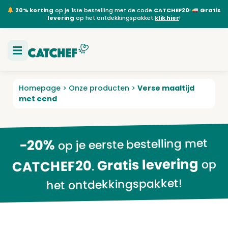
20% korting
op je 1ste bestelling met de code
CATCHEF20
!
Gratis
levering
op het ontdekkingspakket
klik hier
!
Homepage
>
Onze producten
>
Verse maaltijd
met eend
op je eerste bestelling met
-20%
Gratis levering
op
CATCHEF20
.
het ontdekkingspakket!