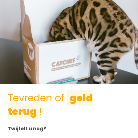
Tevreden of
geld
terug
!
Twijfelt u nog?