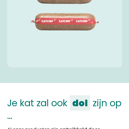
Je kat zal ook
dol
zijn op
…