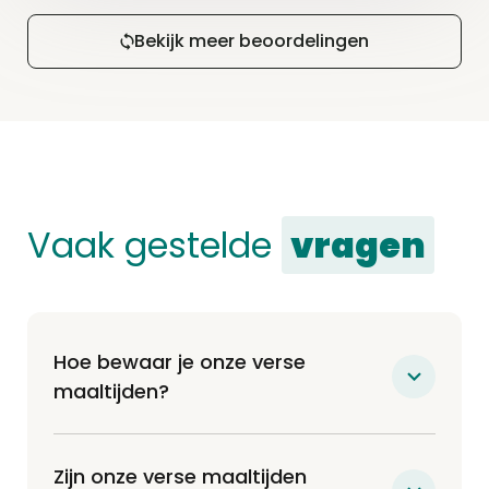
Bekijk meer beoordelingen
Vaak gestelde
vragen
Hoe bewaar je onze verse
maaltijden?
Onze maaltijden worden vers bij jou
thuisbezorgd (niet bevroren) en kunnen
Zijn onze verse maaltijden
ofwel 7 dagen in de koelkast of tot 6