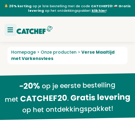
20% korting
op je 1ste bestelling met de code
CATCHEF20
!
Gratis
levering
op het ontdekkingspakket
klik hier
!
Homepage
>
Onze producten
>
Verse Maaltijd
met Varkensvlees
op je eerste bestelling
-20%
Gratis levering
CATCHEF20
.
met
op het ontdekkingspakket!