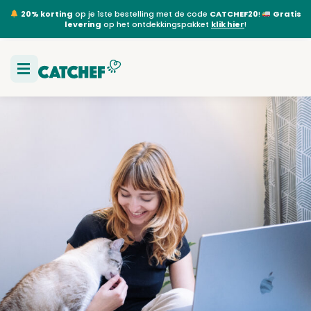
20% korting
op je 1ste bestelling met de code
CATCHEF20
!
Gratis
levering
op het ontdekkingspakket
klik hier
!