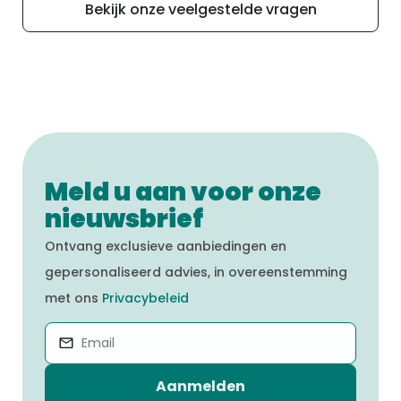
een gedetailleerd overzicht van onze
alle macro- en micro-nutriënten.
Bekijk onze veelgestelde vragen
recepten en hun ingrediënten nodigen we
jou uit om het tabblad “Onze producten”
op onze website te bezoeken
Meld u aan voor onze
nieuwsbrief
Ontvang exclusieve aanbiedingen en
gepersonaliseerd advies, in overeenstemming
met ons
Privacybeleid
Aanmelden