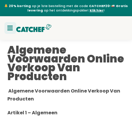
20% korting
op je 1ste bestelling met de code
CATCHEF20
!
Gratis
levering
op het ontdekkingspakket
klik hier
!
Algemene
Voorwaarden Online
Verkoop Van
Producten
Algemene Voorwaarden Online Verkoop Van
Producten
Artikel 1 – Algemeen