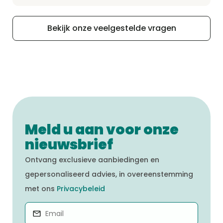
assortiment bevat gluten of granen. Voor
hanteren strikte minima en maxima voor
een gedetailleerd overzicht van onze
alle macro- en micro-nutriënten.
Bekijk onze veelgestelde vragen
recepten en hun ingrediënten nodigen we
jou uit om het tabblad “Onze producten”
op onze website te bezoeken
Meld u aan voor onze
nieuwsbrief
Ontvang exclusieve aanbiedingen en
gepersonaliseerd advies, in overeenstemming
met ons
Privacybeleid