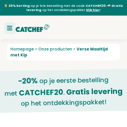
20% korting
op je 1ste bestelling met de code
CATCHEF20
!
Gratis
levering
op het ontdekkingspakket
klik hier
!
Homepage
>
Onze producten
>
Verse Maaltijd
met Kip
op je eerste bestelling
-20%
Gratis levering
CATCHEF20
.
met
op het ontdekkingspakket!