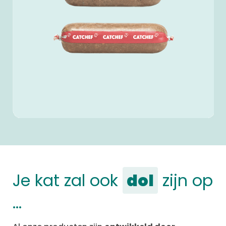
Je kat zal ook
dol
zijn op
…