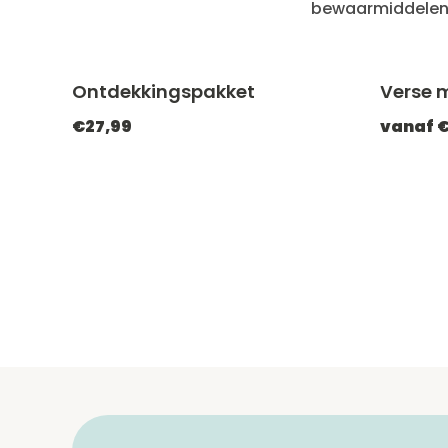
bewaarmiddelen
Ontdekkingspakket
Verse m
-20% met CATCHEF20
€27,99
vanaf €