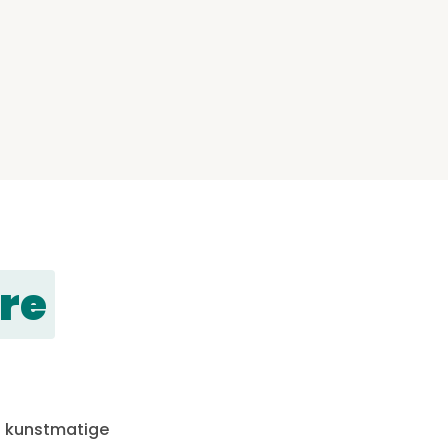
re
n kunstmatige