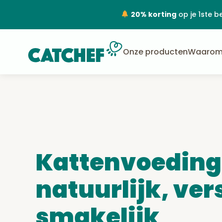
20% korting
op je 1ste b
Onze producten
Waarom
Kattenvoeding
natuurlijk, ver
smakelijk