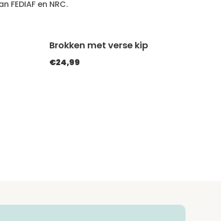
an FEDIAF en NRC.
Brokken met verse kip
ATCHEF20
-20% met CATCHEF20
€24,99