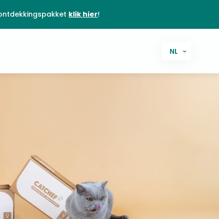
ontdekkingspakket
klik hier
!
NL