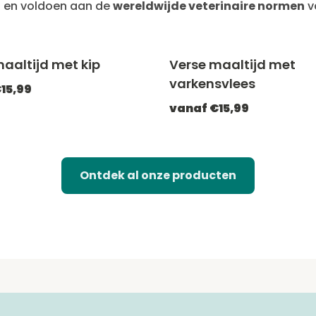
 en voldoen aan de
wereldwijde veterinaire normen
v
aaltijd met kip
Verse maaltijd met
-20% met CATCHEF20
-20% met C
varkensvlees
15,99
vanaf €15,99
Ontdek al onze producten