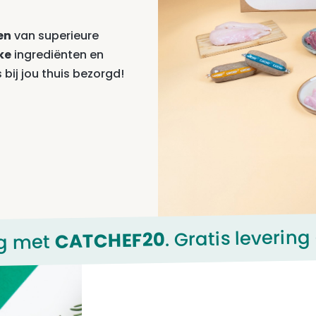
en
van superieure
ke
ingrediënten en
bij jou thuis bezorgd!
. Gratis leverin
CATCHEF20
ng met