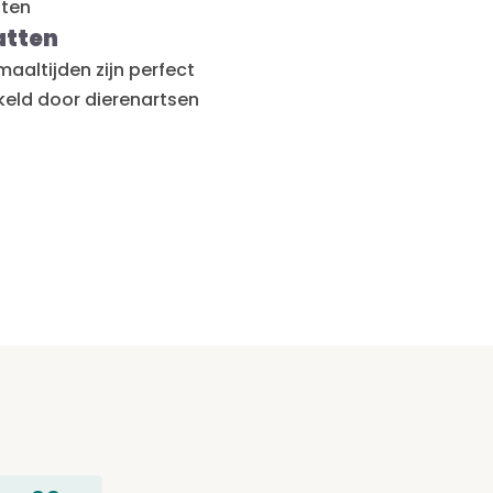
nten
atten
maaltijden zijn perfect
keld door dierenartsen