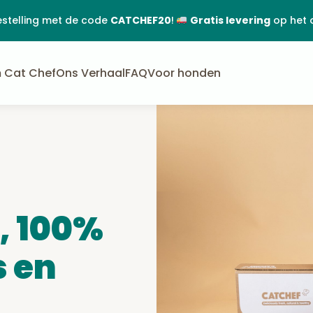
estelling met de code
CATCHEF20
!
Gratis levering
op het 
 Cat Chef
Ons Verhaal
FAQ
Voor honden
, 100%
s en