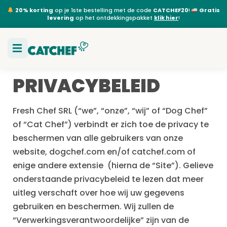
20% korting
op je 1ste bestelling met de code
CATCHEF20
!
Gratis
levering
op het ontdekkingspakket
klik hier
!
PRIVACYBELEID
Fresh Chef SRL (“we”, “onze”, “wij” of “Dog Chef”
of “Cat Chef”) verbindt er zich toe de privacy te
beschermen van alle gebruikers van onze
website, dogchef.com en/of catchef.com of
enige andere extensie (hierna de “Site”). Gelieve
onderstaande privacybeleid te lezen dat meer
uitleg verschaft over hoe wij uw gegevens
gebruiken en beschermen. Wij zullen de
“Verwerkingsverantwoordelijke” zijn van de