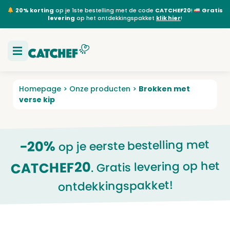
20% korting
op je 1ste bestelling met de code
CATCHEF20
!
Gratis
levering
op het ontdekkingspakket
klik hier
!
Homepage
>
Onze producten
>
Brokken met
verse kip
op je eerste bestelling met
-20%
. Gratis levering op het
CATCHEF20
ontdekkingspakket!