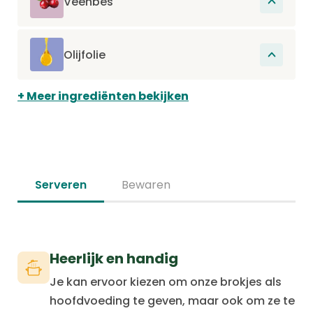
Veenbes
mineralen die de algehele gezondheid van
Rijk aan fenolen die een antioxiderende
de kat ondersteunen en de goede
werking hebben en een werking hebben
spijsvertering bevorderen.
Olijfolie
tegen urinewegontstekingen.
Olijfolie bevat fenolen die de bloedcirculatie
Meer ingrediënten bekijken
helpen verbeteren. Het helpt de haren te
versterken en de vacht te laten glanzen.
Serveren
Bewaren
Heerlijk en handig
Je kan ervoor kiezen om onze brokjes als
hoofdvoeding te geven, maar ook om ze te