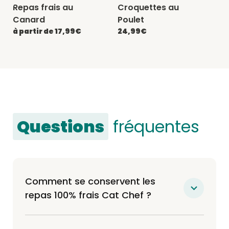
Repas frais au
Croquettes au
-20% avec CATCHEF20
-20% avec CATCHEF20
Canard
Poulet
à partir de 17,99€
24,99€
Questions
fréquentes
Comment se conservent les
repas 100% frais Cat Chef ?
Nos repas sont livrés frais chez vous (non
congelés) et se conservent soit 7j au frigo