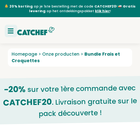
20% korting
op je 1ste bestelling met de code
CATCHEF20
!
Gratis
levering
op het ontdekkingspakket
klik hier
!
Homepage
>
Onze producten
>
Bundle Frais et
Croquettes
sur votre 1ère commande avec
-20%
. Livraison gratuite sur le
CATCHEF20
pack découverte !