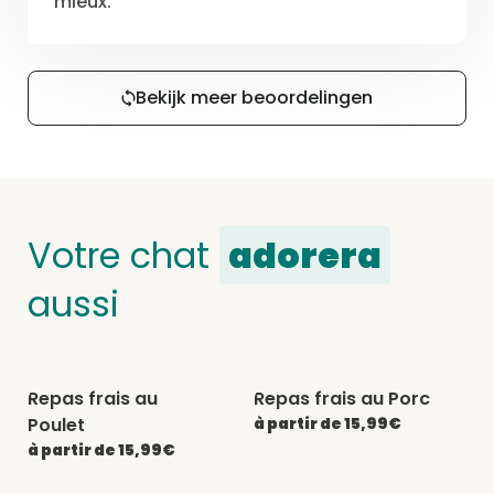
mieux.
Bekijk meer beoordelingen
Votre chat
adorera
aussi
Repas frais au
Repas frais au Porc
-20% avec CATCHEF20
-20% avec CATCHEF20
Poulet
à partir de 15,99€
à partir de 15,99€