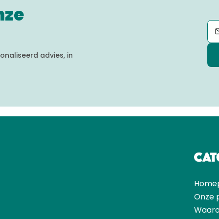
nze
naliseerd advies, in
Home
Onze 
Waaro