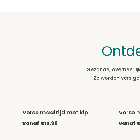
Ontd
Gezonde, overheerlij
Ze worden vers ge
Verse maaltijd met kip
Verse m
vanaf €15,99
vanaf €