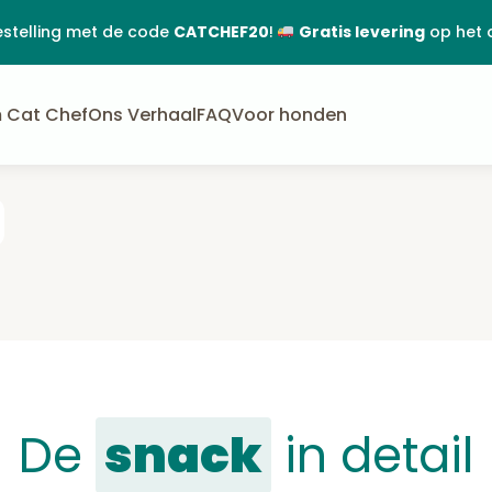
estelling met de code
CATCHEF20
!
Gratis levering
op het 
 Cat Chef
Ons Verhaal
FAQ
Voor honden
De
snack
in detail