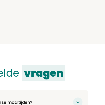
elde
vragen
rse maaltijden?