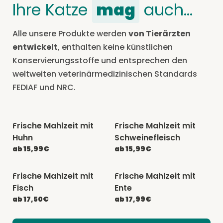
Ihre Katze
mag
auch…
Alle unsere Produkte werden
von Tierärzten
entwickelt
, enthalten keine künstlichen
Konservierungsstoffe und entsprechen den
weltweiten veterinärmedizinischen Standards
FEDIAF und NRC.
Frische Mahlzeit mit
Frische Mahlzeit mit
-20% mit CATCHEF20
-20% mit CATCHEF20
Huhn
Schweinefleisch
ab 15,99€
ab 15,99€
Frische Mahlzeit mit
Frische Mahlzeit mit
-20% mit CATCHEF20
-20% mit CATCHEF20
Fisch
Ente
ab 17,50€
ab 17,99€