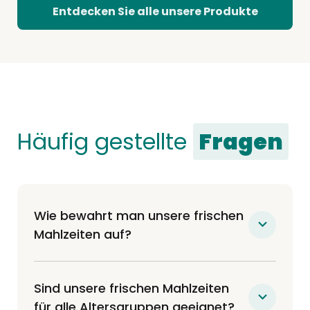
Entdecken Sie alle unsere Produkte
Häufig gestellte
Fragen
Wie bewahrt man unsere frischen
Mahlzeiten auf?
Unsere Mahlzeiten werden frisch (nicht
gefroren) an Ihre Haustür geliefert und
Sind unsere frischen Mahlzeiten
können entweder 7 Tage im Kühlschrank
für alle Altersgruppen geeignet?
oder bis zu 6 Monate im Gefrierschrank