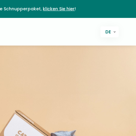
ie Schnupperpaket,
klicken Sie hier
!
DE