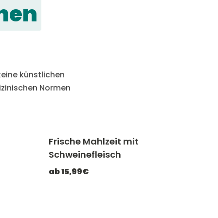
hen
eine künstlichen
dizinischen Normen
Frische Mahlzeit mit
ATCHEF20
-20% mit CATCHEF20
Schweinefleisch
ab 15,99€