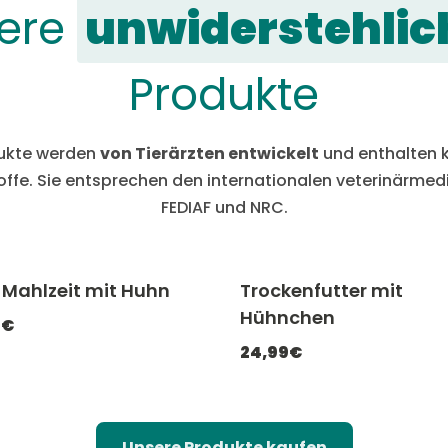
ere
unwiderstehlic
Produkte
dukte werden
von Tierärzten entwickelt
und enthalten k
ffe. Sie entsprechen den internationalen veterinärme
FEDIAF und NRC.
 Mahlzeit mit Huhn
Trockenfutter mit
-20% mit CATCHEF20
-20% mit C
Hühnchen
9€
24,99€
Unsere Produkte kaufen