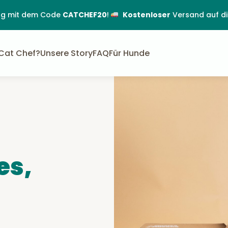
lung mit dem Code
CATCHEF20
!
Kostenloser
Versand auf d
Cat Chef?
Unsere Story
FAQ
Für Hunde
es,