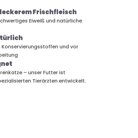
 leckerem Frischfleisch
chwertiges Eiweiß und natürliche
türlich
n Konservierungsstoffen und vor
beitung
gnet
enkatze – unser Futter ist
ezialisierten Tierärzten entwickelt.