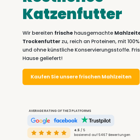
Katzenfutter
Wir bereiten
frische
hausgemachte
Mahlzeit
Trockenfutter
zu, reich an Proteinen, mit 100
und ohne künstliche Konservierungsstoffe. Fris
Hause geliefert!
Kaufen Sie unsere frischen Mahlzeiten
AVERAGE RATING OF THE 3 PLATFORMS
4.5
/ 5
basierend auf 5467 Bewertungen