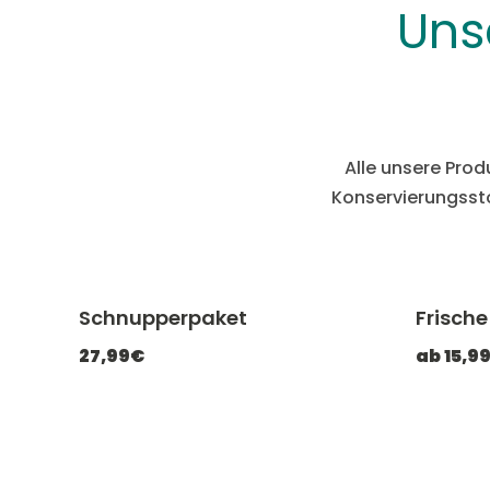
Uns
Alle unsere Pro
Konservierungssto
Schnupperpaket
Frische
-20% mit CATCHEF20
27,99€
ab 15,9