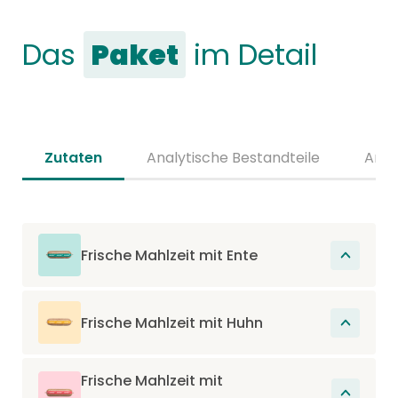
Das
Paket
im Detail
Zutaten
Analytische Bestandteile
Anal
Frische Mahlzeit mit Ente
Ente 90% (Muskelmagen, Fleisch, Leber,
Herz), Kürbis 4,7%, Schweineproteine 2%,
Frische Mahlzeit mit Huhn
Pflanzenöle (Saflor, Raps, Sonnenblume)
Huhn 90% (Muskelmagen, Fleisch, Leber),
0,5%, Calciumphosphat 0,5%, Fischöl 0,5%,
Kürbis 4,6%, Schweineproteine 2%,
Frische Mahlzeit mit
Calciumcarbonat 0,3%, Kaliumsalze