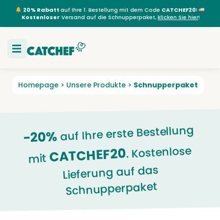
20% Rabatt
auf Ihre 1. Bestellung mit dem Code
CATCHEF20
!
Kostenloser
Versand auf die Schnupperpaket,
klicken Sie hier
!
Homepage
>
Unsere Produkte
>
Schnupperpaket
auf Ihre erste Bestellung
-20%
. Kostenlose
CATCHEF20
mit
Lieferung auf das
Schnupperpaket