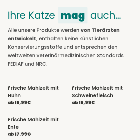
Ihre Katze
mag
auch…
Alle unsere Produkte werden
von Tierärzten
entwickelt
, enthalten keine künstlichen
Konservierungsstoffe und entsprechen den
weltweiten veterinärmedizinischen Standards
FEDIAF und NRC.
Frische Mahlzeit mit
Frische Mahlzeit mit
-20% mit CATCHEF20
-20% mit CATCHEF20
Huhn
Schweinefleisch
ab 15,99€
ab 15,99€
Frische Mahlzeit mit
-20% mit CATCHEF20
Ente
ab 17,99€