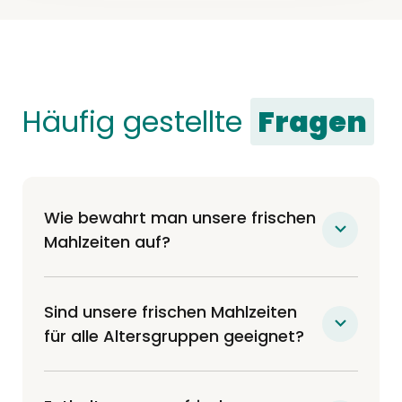
Häufig gestellte
Fragen
Wie bewahrt man unsere frischen
Mahlzeiten auf?
Unsere Mahlzeiten werden frisch (nicht
gefroren) an Ihre Haustür geliefert und
Sind unsere frischen Mahlzeiten
können entweder 7 Tage im Kühlschrank
für alle Altersgruppen geeignet?
oder bis zu 6 Monate im Gefrierschrank
Absolut! Unsere Rezepte wurden von
aufbewahrt werden. Einfach und praktisch
Tierärzten entwickelt und sind all-life
!