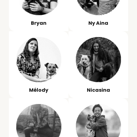
Bryan
Ny Aina
Mélody
Nicasina