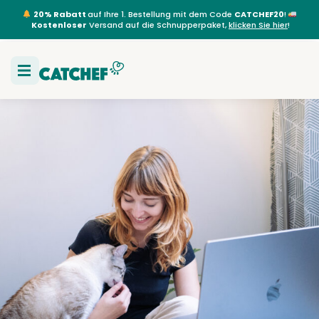
20% Rabatt
auf Ihre 1. Bestellung mit dem Code
CATCHEF20
!
Kostenloser
Versand auf die Schnupperpaket,
klicken Sie hier
!