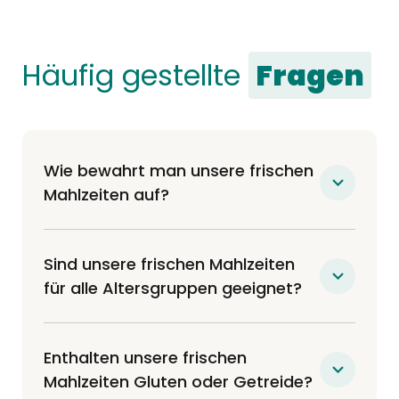
Häufig gestellte
Fragen
Wie bewahrt man unsere frischen
Mahlzeiten auf?
Unsere Mahlzeiten werden frisch (nicht
gefroren) an Ihre Haustür geliefert und
Sind unsere frischen Mahlzeiten
können entweder 7 Tage im Kühlschrank
für alle Altersgruppen geeignet?
oder bis zu 6 Monate im Gefrierschrank
Absolut! Unsere Rezepte wurden von
aufbewahrt werden. Einfach und praktisch
Tierärzten entwickelt und sind all-life
!
Enthalten unsere frischen
balanced, was bedeutet, dass ein
Mahlzeiten Gluten oder Getreide?
Erwachsener, ein Kätzchen und eine ältere