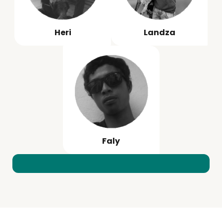
Heri
Landza
Faly