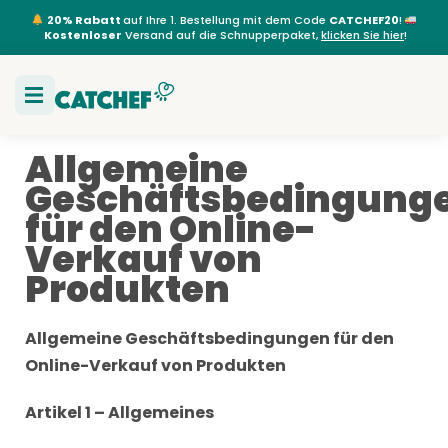
20% Rabatt
auf Ihre 1. Bestellung mit dem Code
CATCHEF20
!
Kostenloser
Versand auf die Schnupperpaket,
klicken Sie hier
!
Allgemeine
Geschäftsbedingung
für den Online-
Verkauf von
Produkten
Allgemeine Geschäftsbedingungen für den
Online-Verkauf von Produkten
Artikel 1 – Allgemeines