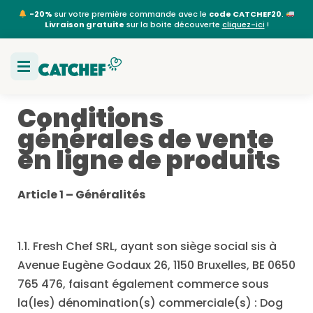
-20%
sur votre première commande avec le
code CATCHEF20
.
Livraison gratuite
sur la boite découverte
cliquez-ici
!
Conditions
générales de vente
en ligne de produits
Article 1 – G
éné
ralit
és
1.1. Fresh Chef SRL, ayant son siège social sis à
Avenue Eugène Godaux 26, 1150 Bruxelles, BE 0650
765 476, faisant également commerce sous
la(les) dénomination(s) commerciale(s) : Dog