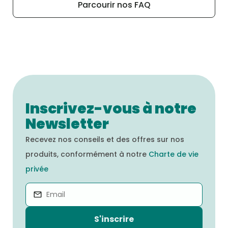
céréales. Pour une vue d’ensemble
tous les macro et micro-nutriments.
Parcourir nos FAQ
détaillée de nos recettes et de leurs
ingrédients, nous vous invitons à consulter
l’onglet « Nos produits » sur notre site Web.
Inscrivez-vous à notre
Newsletter
Recevez nos conseils et des offres sur nos
produits, conformément à notre
Charte de vie
privée
S'inscrire