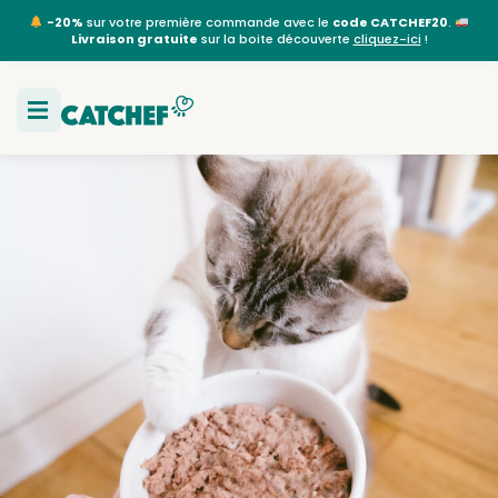
-20%
sur votre première commande avec le
code CATCHEF20
.
Livraison gratuite
sur la boite découverte
cliquez-ici
!