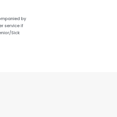
companied by
 service if
enior/Sick