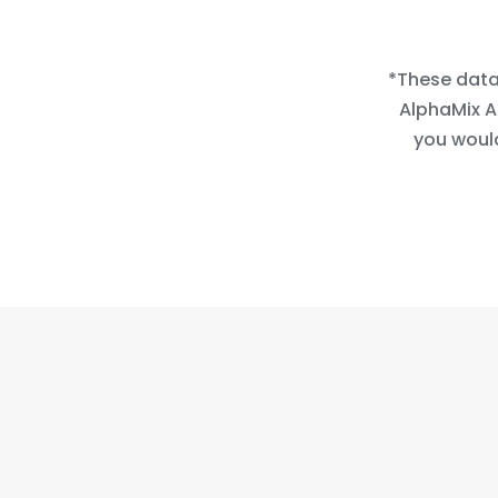
*These data
AlphaMix A
you would