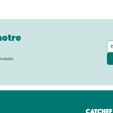
notre
roduits,